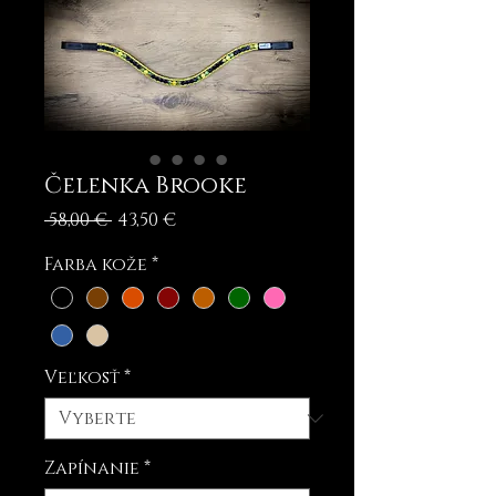
Čelenka Brooke
Normálna
Zľavnená
 58,00 € 
43,50 €
cena
cena
Farba kože
*
Veľkosť
*
Zapínanie
*