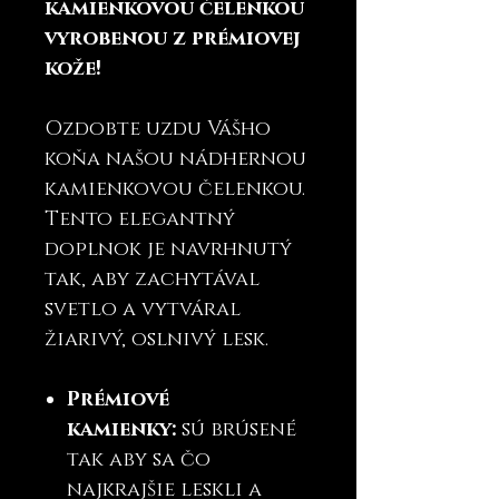
kamienkovou čelenkou
vyrobenou z prémiovej
kože!
Ozdobte uzdu Vášho
koňa našou nádhernou
kamienkovou čelenkou.
Tento elegantný
doplnok je navrhnutý
tak, aby zachytával
svetlo a vytváral
žiarivý, oslnivý lesk.
Prémiové
kamienky:
sú brúsené
tak aby sa čo
najkrajšie leskli a