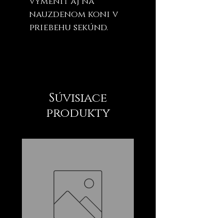
vymeniť aj na
nauzdenom koni v
priebehu sekúnd.
Súvisiace
produkty