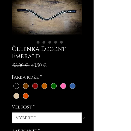
Čelenka Decent
Emerald
Normálna
Zľavnená
 58,00 € 
43,50 €
cena
cena
Farba kože
*
Veľkosť
*