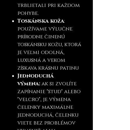
trblietali pri každom
pohybe.
Toskánska koža
:
používame výlučne
prírodne činenú
toskánsku kožu, ktorá
je veľmi odolná,
luxusná a vekom
získava krásnu patinu
Jednoduchá
výmena:
ak si zvolíte
zapínanie "stud" alebo
"velcro", je výmena
čelenky maximálne
jednoduchá, čelenku
viete bez problémov