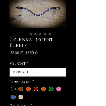
Čelenka Decent
Purple
Normálna
Zľavnená
 58,00 € 
43,50 €
cena
cena
Veľkosť
*
Farba kože
*