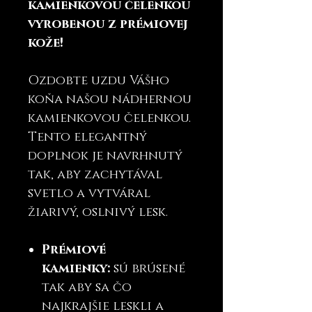
kamienkovou čelenkou
vyrobenou z prémiovej
kože!
Ozdobte uzdu Vášho
koňa našou nádhernou
kamienkovou čelenkou.
Tento elegantný
doplnok je navrhnutý
tak, aby zachytával
svetlo a vytváral
žiarivý, oslnivý lesk.
Prémiové
kamienky:
sú brúsené
tak aby sa čo
najkrajšie leskli a