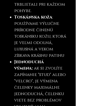
trblietali pri každom
pohybe.
Toskánska koža
:
používame výlučne
prírodne činenú
toskánsku kožu, ktorá
je veľmi odolná,
luxusná a vekom
získava krásnu patinu
Jednoduchá
výmena:
ak si zvolíte
zapínanie "stud" alebo
"velcro", je výmena
čelenky maximálne
jednoduchá, čelenku
viete bez problémov