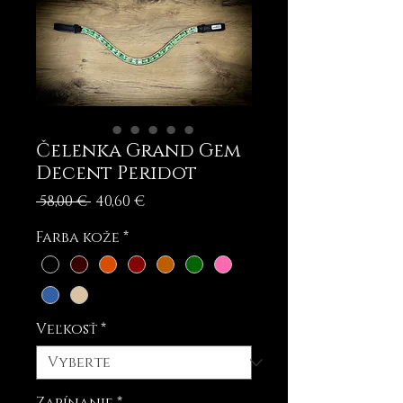
Čelenka Grand Gem
Decent Peridot
Normálna
Zľavnená
 58,00 € 
40,60 €
cena
cena
Farba kože
*
Veľkosť
*