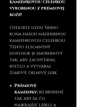
kamienkovou čelenkou
vyrobenou z prémiovej
kože!
Ozdobte uzdu Vášho
koňa našou nádhernou
kamienkovou čelenkou.
Tento elegantný
doplnok je navrhnutý
tak, aby zachytával
svetlo a vytváral
žiarivý, oslnivý lesk.
Prémiové
kamienky:
sú brúsené
tak aby sa čo
najkrajšie leskli a