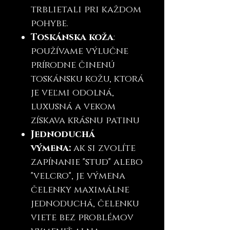
trblietali pri každom
pohybe.
Toskánska koža
:
používame výlučne
prírodne činenú
toskánsku kožu, ktorá
je veľmi odolná,
luxusná a vekom
získava krásnu patinu
Jednoduchá
výmena:
ak si zvolíte
zapínanie "stud" alebo
"velcro", je výmena
čelenky maximálne
jednoduchá, čelenku
viete bez problémov