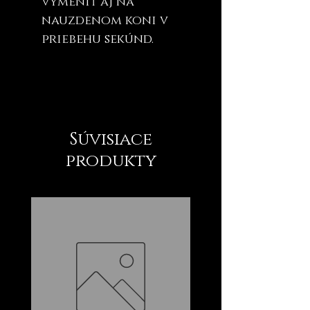
vymeniť aj na
nauzdenom koni v
priebehu sekúnd.
Súvisiace
produkty