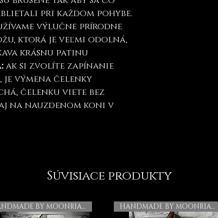
sú brúsené tak aby sa čo
trblietali pri každom pohybe.
oužívame výlučne prírodne
žu, ktorá je veľmi odolná,
kava krásnu patinu
a:
ak si zvolíte zapínanie
", je výmena čelenky
há, čelenku viete bez
aj na nauzdenom koni v
Súvisiace produkty
HANDMADE BY MOONRIAN
HANDMADE BY MOONRIAN