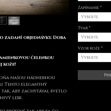
Zapínanie
*
Vyberte
Tvar
*
Vyberte
o zadaní objednávky. Doba
Vzor kože
*
kamienkovou čelenkou
Vyberte
j kože!
Pri
koňa našou nádhernou
u. Tento elegantný
tak, aby zachytával svetlo
nivý lesk.