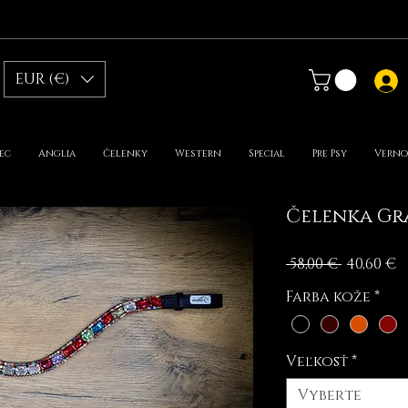
EUR (€)
ec
Anglia
Čelenky
Western
Special
Pre Psy
Verno
Čelenka Gr
Normál
Z
 58,00 € 
40,60 €
cena
c
Farba kože
*
Veľkosť
*
Vyberte