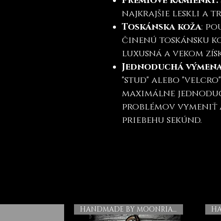
Prémiové kamienky:
najkrajšie leskli a 
Toskánska koža
: p
činenú toskánsku ko
luxusná a vekom zís
Jednoduchá výmen
"stud" alebo "velcro
maximálne jednoduc
problémov vymeniť 
priebehu sekúnd.
HANDMADE BY MOONRIAN