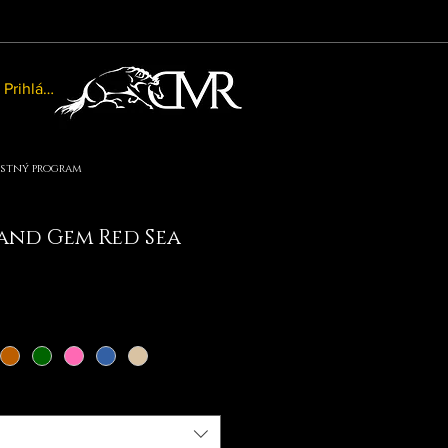
Prihlásiť sa
stný program
and Gem Red Sea
na
ľavnená
ena