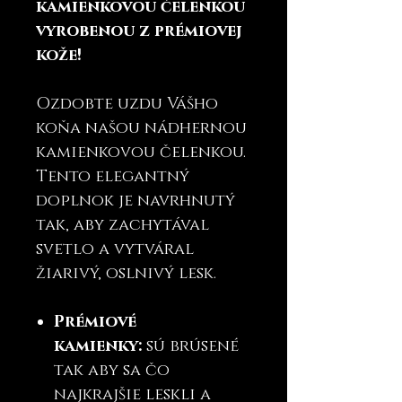
kamienkovou čelenkou
vyrobenou z prémiovej
kože!
Ozdobte uzdu Vášho
koňa našou nádhernou
kamienkovou čelenkou.
Tento elegantný
doplnok je navrhnutý
tak, aby zachytával
svetlo a vytváral
žiarivý, oslnivý lesk.
Prémiové
kamienky:
sú brúsené
tak aby sa čo
najkrajšie leskli a