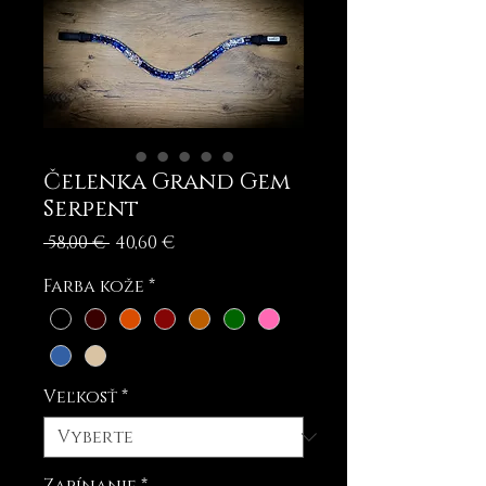
Čelenka Grand Gem
Serpent
Normálna
Zľavnená
 58,00 € 
40,60 €
cena
cena
Farba kože
*
Veľkosť
*