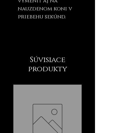
vymeniť aj na
nauzdenom koni v
priebehu sekúnd.
Súvisiace
produkty