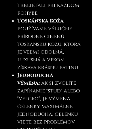
trblietali pri každom
pohybe.
Toskánska koža
:
používame výlučne
prírodne činenú
toskánsku kožu, ktorá
je veľmi odolná,
luxusná a vekom
získava krásnu patinu
Jednoduchá
výmena:
ak si zvolíte
zapínanie "stud" alebo
"velcro", je výmena
čelenky maximálne
jednoduchá, čelenku
viete bez problémov