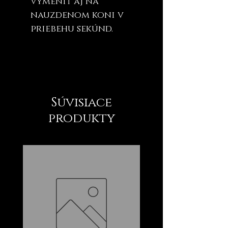
vymeniť aj na
nauzdenom koni v
priebehu sekúnd.
Súvisiace
produkty