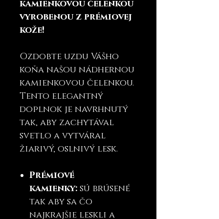
kamienkovou čelenkou
vyrobenou z prémiovej
kože!
Ozdobte uzdu Vášho
koňa našou nádhernou
kamienkovou čelenkou.
Tento elegantný
doplnok je navrhnutý
tak, aby zachytával
svetlo a vytváral
žiarivý, oslnivý lesk.
Prémiové
kamienky:
sú brúsené
tak aby sa čo
najkrajšie leskli a