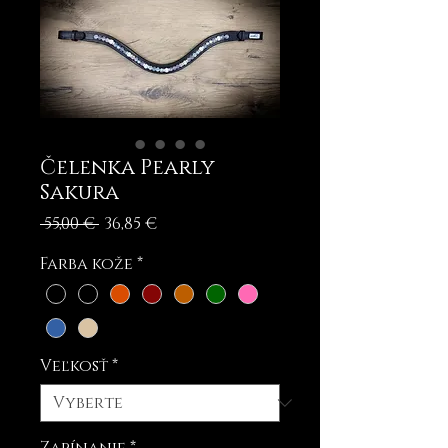
Čelenka Pearly
Sakura
Normálna
Zľavnená
 55,00 € 
36,85 €
cena
cena
Farba kože
*
Veľkosť
*