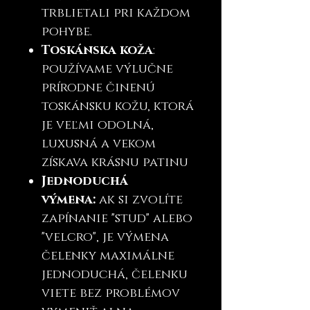
trblietali pri každom
pohybe.
Toskánska koža
:
používame výlučne
prírodne činenú
toskánsku kožu, ktorá
je veľmi odolná,
luxusná a vekom
získava krásnu patinu
Jednoduchá
výmena:
ak si zvolíte
zapínanie "stud" alebo
"velcro", je výmena
čelenky maximálne
jednoduchá, čelenku
viete bez problémov