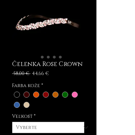
Čelenka Rose Crown
Normálna
Zľavnená
 58,00 € 
44,66 €
cena
cena
Farba kože
*
Veľkosť
*