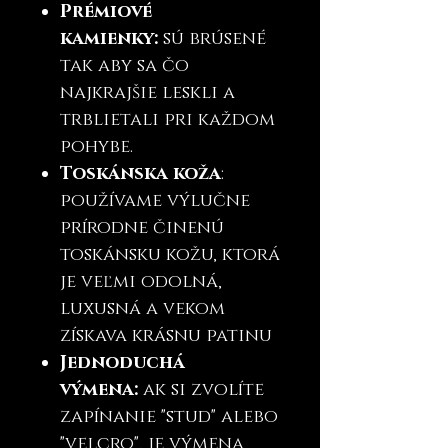
Prémiové
kamienky:
sú brúsené
tak aby sa čo
najkrajšie leskli a
trblietali pri každom
pohybe.
Toskánska koža
:
používame výlučne
prírodne činenú
toskánsku kožu, ktorá
je veľmi odolná,
luxusná a vekom
získava krásnu patinu
Jednoduchá
výmena:
ak si zvolíte
zapínanie "stud" alebo
"velcro", je výmena