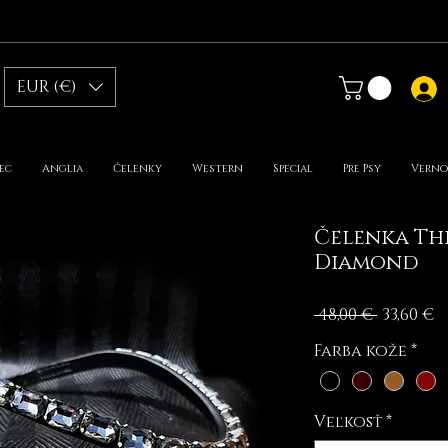
EUR (€)
ec
Anglia
Čelenky
Western
Special
Pre Psy
Verno
Čelenka Thi
Diamond
Normál
Z
 48,00 € 
33,60 €
cena
c
Farba kože
*
Veľkosť
*