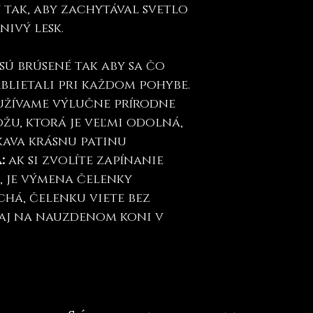
tak, aby zachytával svetlo
nivý lesk.
sú brúsené tak aby sa čo
trblietali pri každom pohybe.
oužívame výlučne prírodne
žu, ktorá je veľmi odolná,
kava krásnu patinu
a:
ak si zvolíte zapínanie
", je výmena čelenky
há, čelenku viete bez
aj na nauzdenom koni v