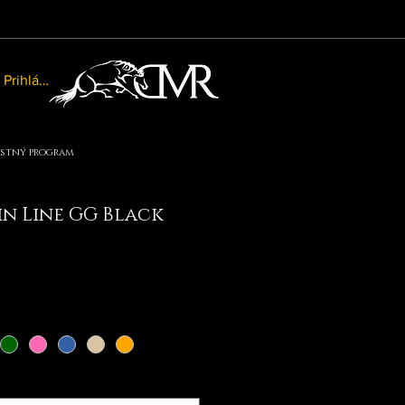
Prihlásiť sa
stný program
n Line GG Black
na
ľavnená
ena