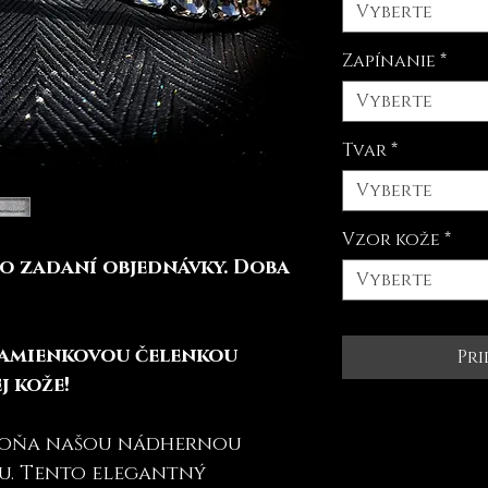
Vyberte
Zapínanie
*
Vyberte
Tvar
*
Vyberte
Vzor kože
*
o zadaní objednávky. Doba
Vyberte
kamienkovou čelenkou
Pri
j kože!
koňa našou nádhernou
u. Tento elegantný