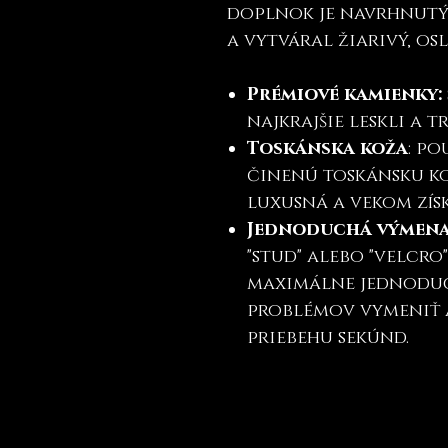
doplnok je navrhnutý 
a vytváral žiarivý, osl
Prémiové kamienky:
najkrajšie leskli a 
Toskánska koža
: p
činenú toskánsku ko
luxusná a vekom zís
Jednoduchá výmen
"stud" alebo "velcro
maximálne jednoduc
problémov vymeniť 
priebehu sekúnd.