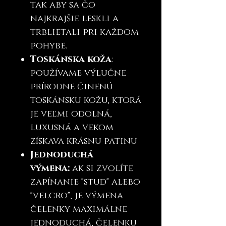
tak aby sa čo
najkrajšie leskli a
trblietali pri každom
pohybe.
Toskánska koža
:
používame výlučne
prírodne činenú
toskánsku kožu, ktorá
je veľmi odolná,
luxusná a vekom
získava krásnu patinu
Jednoduchá
výmena:
ak si zvolíte
zapínanie "stud" alebo
"velcro", je výmena
čelenky maximálne
jednoduchá, čelenku