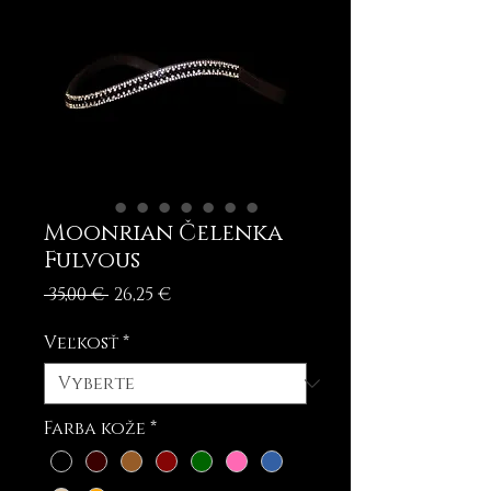
Moonrian Čelenka
Fulvous
Normálna
Zľavnená
 35,00 € 
26,25 €
cena
cena
Veľkosť
*
Farba kože
*