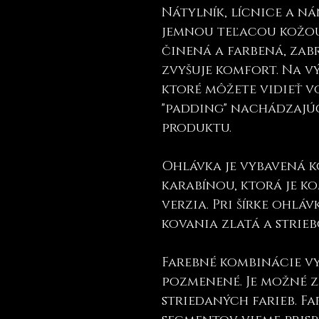
Nátylník, lícnice a n
jemnou teľacou kožou,
činená a farbená, za
zvyšuje komfort. Na v
ktoré môžete vidieť 
"padding" nachádzajú
produktu.
Ohlávka je vybavená 
karabínou, ktorá je ko
verzia. Pri šírke ohlá
kovania zlatá a strie
Farebné kombinácie v
pozmenené. Je možné 
striedaných farieb. F