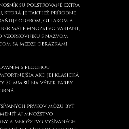
ánosník sú polstrované extra
 ktorá je taktiež prírodne
braňuje oderom, otlakom a
ýber máte množstvo variant,
vo vzorkovníku s názvom
com sa medzi obrázkami
kovaním s plochou
mfortnejšia ako jej klasická
vky 20 mm sú na výber farby
borná.
yšívaných prvkov môžu byť
zmeniť aj množstvo
arby a množstvo vyšívaných