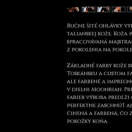
Ručne šité ohlávky vyr
talianskej kože. Koža
spracovávaná majstram
z pokolenia na pokole
Základné farby kože s
Toskánsku a custom fa
ale farbené a impregn
v dielni Moonrian. Pr
farieb výroba predĺži 
perfektne zaschnúť aj 
činená a farbená, čo
pokožky koňa.