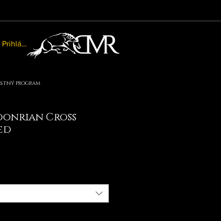
Prihlásiť sa
stný program
onrian Cross
ed