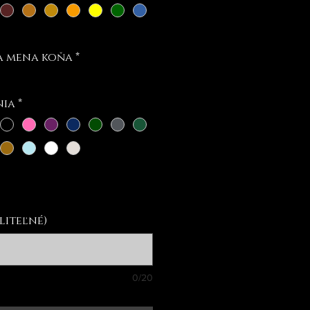
a mena koňa
*
nia
*
liteľné)
0/20