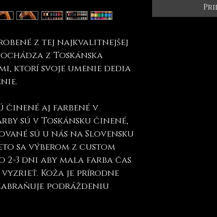
Pri
obené z tej najkvalitnejšej
 pochádza z Toskánska
i, ktorí svoje umenie dedia
nie.
ú činené aj farbené v
rby sú v Toskánsku činené,
ované sú u nás na Slovensku
eto sa výberom z custom
o 2-3 dni aby mala farba čas
vyzrieť. Koža je prírodne
 zabraňuje podráždeniu