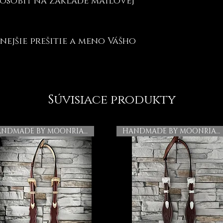
ôsobiť na základe mailovej
nejšie prešitie a meno Vášho
Súvisiace produkty
HANDMADE BY MOONRIAN
HANDMADE BY MOONRIAN