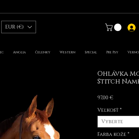
EUR (€)
ec
Anglia
Čelenky
Western
Special
Pre Psy
Verno
Ohlávka Mo
Stitch Nam
Price
97,00 €
Veľkosť
*
Vyberte
Farba kože
*