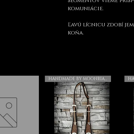
segmentov vieme prisp
komuniácie.
Ľavú lícnicu zdobí jem
koňa.
HANDMADE BY MOONRIAN