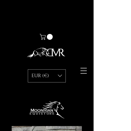
EUR (€)