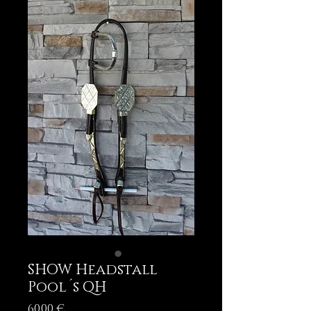
SHOW Headstall
Pool´s QH
Price
60,00 €