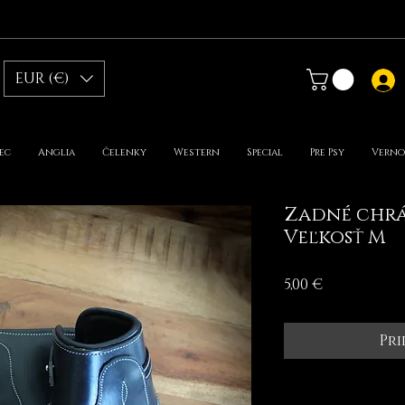
EUR (€)
ec
Anglia
Čelenky
Western
Special
Pre Psy
Verno
Zadné chrá
Veľkosť M
Price
5,00 €
Pri