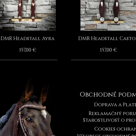
DMR Headstall Ayra
DMR Headstall Casto
Rýchle zobrazenie
Rýchle zobrazenie
Cena
Cena
157,00 €
157,00 €
HANDMADE BY MOONRIAN
HANDMADE BY MOONRIAN
HANDMADE BY MOONRIAN
HANDMADE BY MOONRIAN
Obchodné podm
Doprava a Plat
Reklamačný pori
Starostlivosť o pr
Cookies ochra