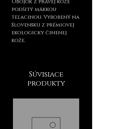
Obojok z pravej kože
podšitý mäkkou
teľacinou. Vyrobený na
Slovensku z prémiovej
ekologicky činenej
kože.
Súvisiace
produkty